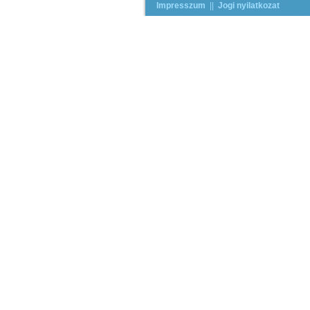
Impresszum
||
Jogi nyilatkozat