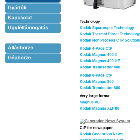
Gyártók
Kapcsolat
Technology
Ügyféltámogatás
Kodak Squarespot Technology
Kodak Thermal Direct Technology
Kodak Non Process CTP Solution
Állásbörze
Kodak 4-Page CtP
Kodak Magnus 400 II
Gépbörze
Kodak Magnus 400 II E
Kodak Trendsetter 400
Kodak 8-Page CtP
Kodak Magnus 800
Kodak Trendsetter 800
Very large format
Magnus VLF
Kodak Magnus XLF 80
CtP for newspaper
Kodak Generation News