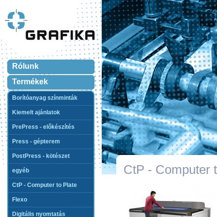
Rólunk
Termékek
Borítóanyag színminták
Kiemelt ajánlatok
PrePress - előkészítés
Press - gépterem
PostPress - kötészet
CtP - Computer t
egyéb
CtP - Computer to Plate
Flexo
Digitális nyomtatás