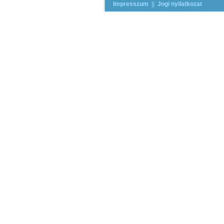
Impresszum
||
Jogi nyilatkozat