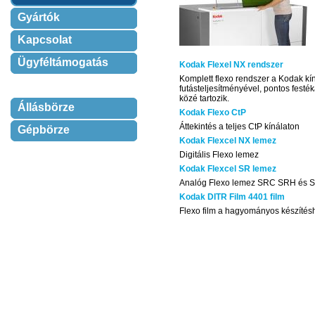
Gyártók
Kapcsolat
Ügyféltámogatás
Kodak Flexel NX rendszer
Komplett flexo rendszer a Kodak kín
futásteljesítményével, pontos fest
közé tartozik.
Állásbörze
Kodak Flexo CtP
Áttekintés a teljes CtP kínálaton
Gépbörze
Kodak Flexcel NX lemez
Digitális Flexo lemez
Kodak Flexcel SR lemez
Analóg Flexo lemez SRC SRH és S
Kodak DITR Film 4401 film
Flexo film a hagyományos készítés