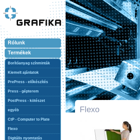
Rólunk
Termékek
Borítóanyag színminták
Kiemelt ajánlatok
PrePress - előkészítés
Press - gépterem
PostPress - kötészet
Flexo
egyéb
CtP - Computer to Plate
Flexo
Digitális nyomtatás