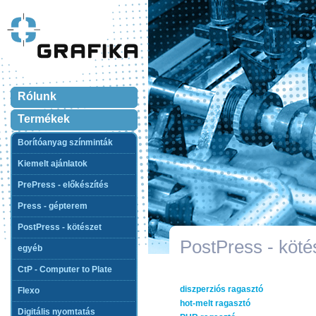
Rólunk
Termékek
Borítóanyag színminták
Kiemelt ajánlatok
PrePress - előkészítés
Press - gépterem
PostPress - kötészet
PostPress - köté
egyéb
CtP - Computer to Plate
diszperziós ragasztó
Flexo
hot-melt ragasztó
Digitális nyomtatás