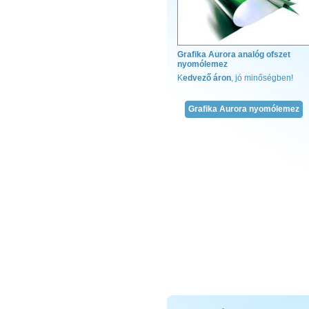
Grafika Aurora analóg ofszet
nyomólemez
K
edvező áron
, jó minőségben!
Grafika Aurora nyomólemez