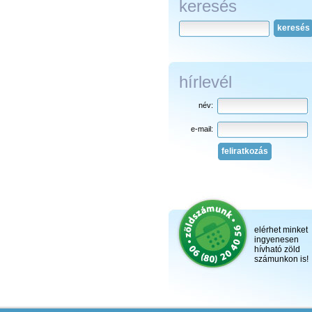
keresés
keresés
hírlevél
név:
e-mail:
feliratkozás
elérhet minket
ingyenesen
hívható zöld
számunkon is!