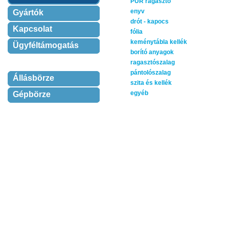
PUR ragasztó
enyv
Gyártók
drót - kapocs
Kapcsolat
fólia
keménytábla kellék
Ügyféltámogatás
borító anyagok
ragasztószalag
pántolószalag
Állásbörze
szita és kellék
egyéb
Gépbörze