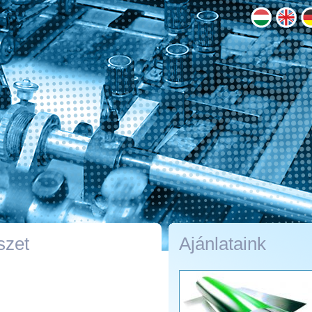
szet
Ajánlataink