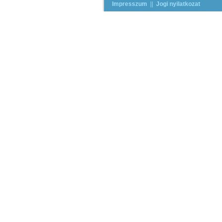
Impresszum
||
Jogi nyilatkozat