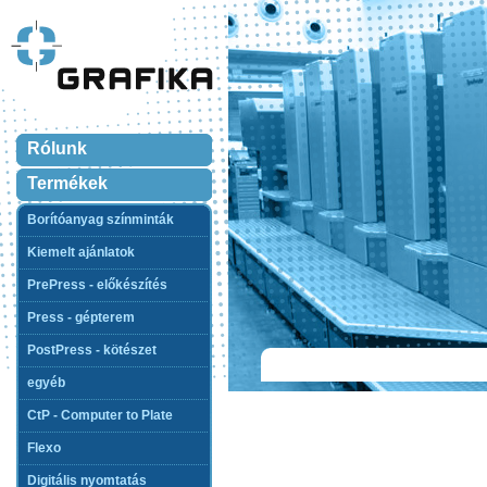
Rólunk
Termékek
Borítóanyag színminták
Kiemelt ajánlatok
PrePress - előkészítés
Press - gépterem
PostPress - kötészet
egyéb
CtP - Computer to Plate
Flexo
Digitális nyomtatás