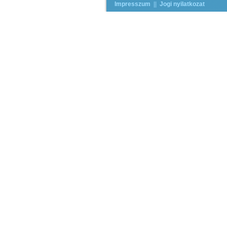
Impresszum
||
Jogi nyilatkozat