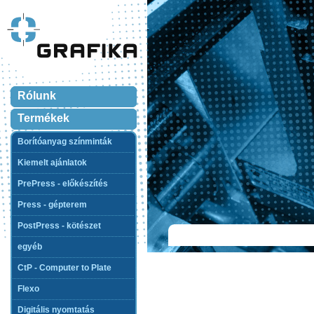
Rólunk
Termékek
Borítóanyag színminták
Kiemelt ajánlatok
PrePress - előkészítés
Press - gépterem
PostPress - kötészet
egyéb
CtP - Computer to Plate
Flexo
Digitális nyomtatás