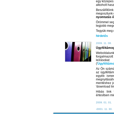
egy közepes í
alkoholt hasz
Beszállítóin
megosztunk 
nyomtatás 
Örömmel segí
legjobb mego
Tegyük meg m
hirdetés
2009. 11. 08.
Ügyféltámo
Weboldalun
forgalmazot
leírásokat 
('
Ügyféltám
Az Ön számár
az ügyféltám
egyéb ismert
megnyitásához
mentéshez jo
'download link
Hibás link 
értesítsen mi
2009. 01. 01.
-0001. 11. 30.