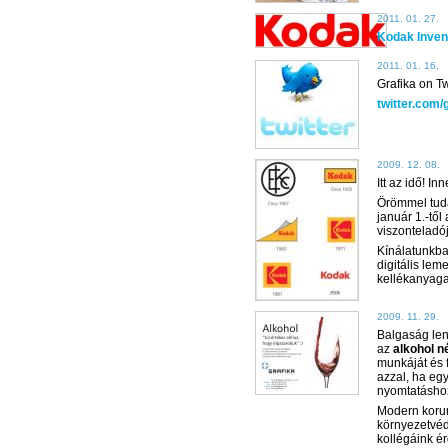
2011. 01. 27.
Kodak Inven
2011. 01. 16.
Grafika on Tw
twitter.com/
2009. 12. 08.
Itt az idő! I
Örömmel tuda
január 1.-től
viszonteladój
Kínálatunkb
digitális lem
kellékanyaga
2009. 11. 29.
Balgaság len
az
alkohol n
munkáját és 
azzal, ha eg
nyomtatásho
Modern koru
környezetvéd
kollégáink é