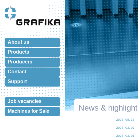
About us
Products
Producers
Contact
Support
Job vacancies
News & highlight
Machines for Sale
2025. 05. 16.
2025. 03. 07.
2025. 03. 01.