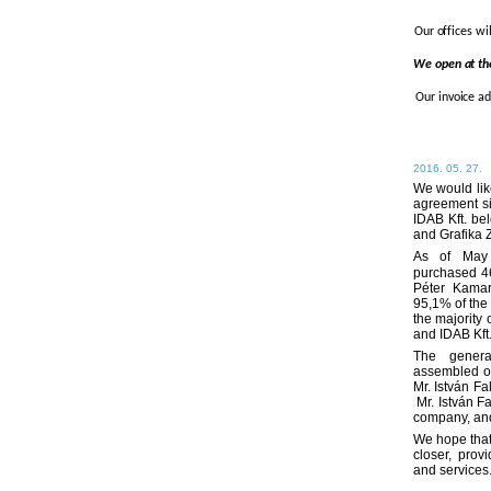
Our offices wi
We open at the
Our invoice a
2016. 05. 27.
We would like
agreement s
IDAB Kft. be
and Grafika 
As of May
purchased 46
Péter Kama
95,1% of the 
the majority 
and IDAB Kft
The genera
assembled on
Mr. István Fa
Mr. István Fa
company, and 
We hope that
closer, prov
and services