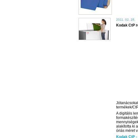
2011. 02. 28.
Kodak CtP r
Jótanácsokat,
termékek/CtP
A digitális l
formakészíté
mennyiségek
alakította ki
óriás méret 
Kodak CtP - 