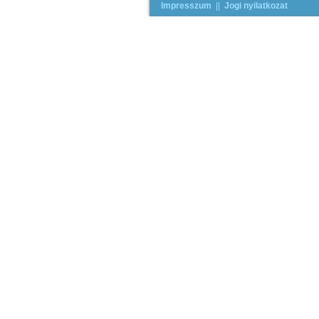
Impresszum
||
Jogi nyilatkozat