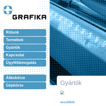
Rólunk
Termékek
Gyártók
Kapcsolat
Ügyféltámogatás
Állásbörze
Gyártók
Gépbörze
beszállítók