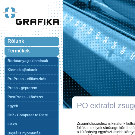
Rólunk
Termékek
Borítóanyag színminták
Kiemelt ajánlatok
PrePress - előkészítés
Press - gépterem
PostPress - kötészet
PO extrafol zsugo
egyéb
CtP - Computer to Plate
Zsugorfóliázáshoz is kínálunk költsé
Flexo
fóliákat, melyek sűrűsége körülbelü
a különbség egyrészt kisebb körny
Digitális nyomtatás