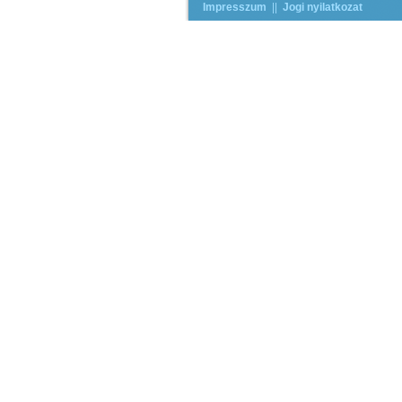
Impresszum
||
Jogi nyilatkozat