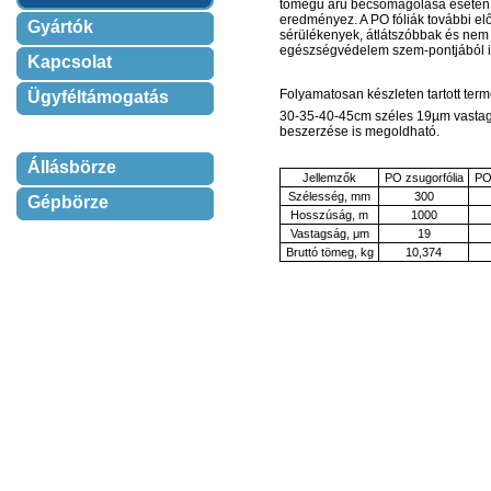
tömegű áru becsomagolása esetén k
eredményez. A PO fóliák további el
Gyártók
sérülékenyek, átlátszóbbak és nem 
egészségvédelem szem-pontjából is
Kapcsolat
Folyamatosan készleten tartott ter
Ügyféltámogatás
30-35-40-45cm széles 19µm vastag 
beszerzése is megoldható.
Állásbörze
Jellemzők
PO zsugorfólia
PO 
Szélesség, mm
300
Gépbörze
Hosszúság, m
1000
Vastagság, μm
19
Bruttó tömeg, kg
10,374