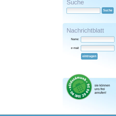
Suche
Suche
Nachrichtblatt
Name:
e-mail:
eintragen
sie können
uns frei
anrufen!