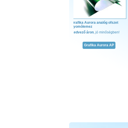
Grafika Aurora analóg ofszet
nyomólemez
Megadjuk a m
K
edvező áron
, jó minőségben!
Teljes kötésze
fűzőcérna
Grafika Aurora AP
ragasztó
enyv
hot-melt raga
fólia
gerinckarton
gerincerősítő
kapitális szal
jelzőszalag
krepp papír
A kötészeti an
verikuma!
kötés