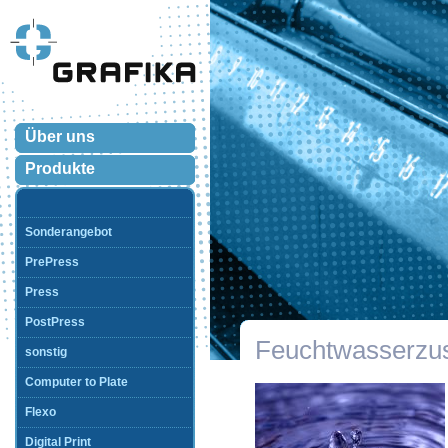
Über uns
Produkte
Sonderangebot
PrePress
Press
PostPress
Feuchtwasserzu
sonstig
Computer to Plate
Flexo
Digital Print