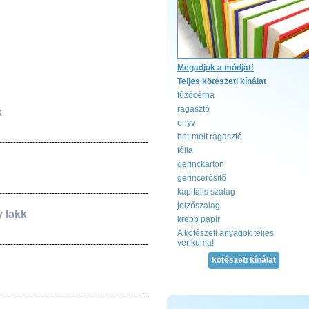
Grafika Aurora analóg ofszet
nyomólemez
Megadjuk a módját!
K
edvező áron
, jó minőségben!
Teljes kötészeti kínálat
fűzőcérna
Grafika Aurora AP
ragasztó
k
enyv
hot-melt ragasztó
------------------------------------------------------
fólia
gerinckarton
gerincerősítő
kapitális szalag
------------------------------------------------------
jelzőszalag
 lakk
krepp papír
A kötészeti anyagok teljes
verikuma!
------------------------------------------------------
kötészeti kínálat
------------------------------------------------------