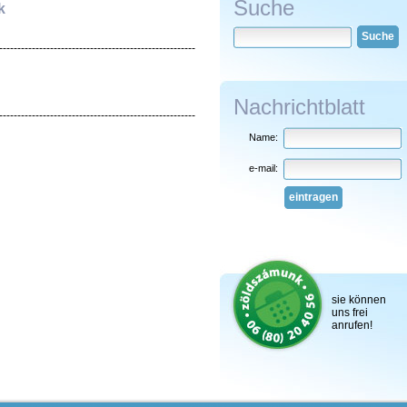
Suche
k
Suche
------------------------------------------------------
Nachrichtblatt
------------------------------------------------------
Name:
e-mail:
eintragen
sie können
uns frei
anrufen!