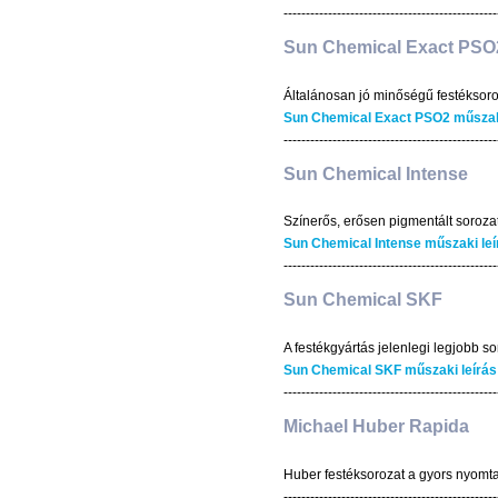
------------------------------------------------
Sun Chemical Exact PSO
Általánosan jó minőségű festéksoroz
Sun Chemical Exact PSO2 műszaki
------------------------------------------------
Sun Chemical Intense
Színerős, erősen pigmentált sorozat
Sun Chemical Intense műszaki leí
------------------------------------------------
Sun Chemical SKF
A festékgyártás jelenlegi legjobb 
Sun Chemical SKF műszaki leírás
------------------------------------------------
Michael Huber Rapida
Huber festéksorozat a gyors nyomt
------------------------------------------------