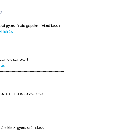
------------------------------------------------------
2
at gyors járatú gépekre, ívfordítással
 leírás
------------------------------------------------------
 a mély színekért
rás
------------------------------------------------------
sorozata, magas dörzsállóság
------------------------------------------------------
atásokhoz, gyors száradással
------------------------------------------------------