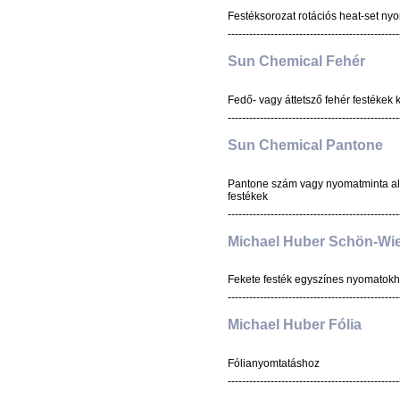
Festéksorozat rotációs heat-set ny
------------------------------------------------
Sun Chemical Fehér
Fedő- vagy áttetsző fehér festéke
------------------------------------------------
Sun Chemical Pantone
Pantone szám vagy nyomatminta al
festékek
------------------------------------------------
Michael Huber Schön-Wi
Fekete festék egyszínes nyomatok
------------------------------------------------
Michael Huber Fólia
Fólianyomtatáshoz
------------------------------------------------