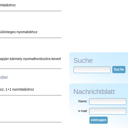
omtatáshoz
------------------------------------------------------
k különleges nyomatokhoz
------------------------------------------------------
Suche
apján bármely nyomathordozóra kevert
------------------------------------------------------
Suche
eder
hoz, 1+1 nyomtatáshoz
Nachrichtblatt
------------------------------------------------------
Name:
e-mail:
eintragen
------------------------------------------------------