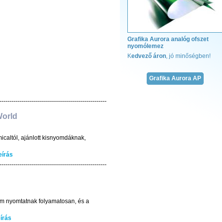
Grafika Aurora analóg ofszet
nyomólemez
Megadjuk a módját!
K
edvező áron
, jó minőségben!
Teljes kötészeti kínálat
fűzőcérna
Grafika Aurora AP
ragasztó
enyv
hot-melt ragasztó
------------------------------------------------------
fólia
orld
gerinckarton
gerincerősítő
kapitális szalag
caltól, ajánlott kisnyomdáknak,
jelzőszalag
eírás
krepp papír
------------------------------------------------------
A kötészeti anyagok telj
verikuma!
kötészeti kíná
em nyomtatnak folyamatosan, és a
írás