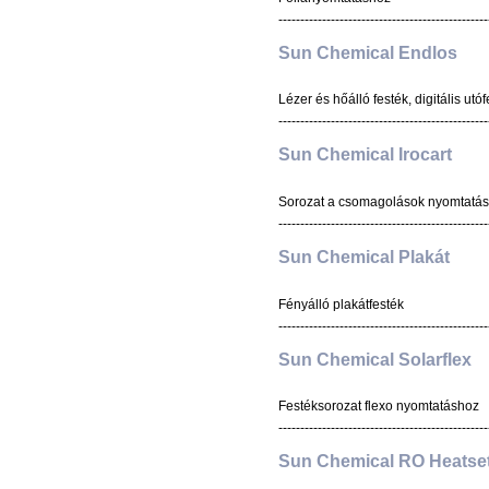
------------------------------------------------
Sun Chemical Endlos
Lézer és hőálló festék, digitális ut
------------------------------------------------
Sun Chemical Irocart
Sorozat a csomagolások nyomtatá
------------------------------------------------
Sun Chemical Plakát
Fényálló plakátfesték
------------------------------------------------
Sun Chemical Solarflex
Festéksorozat flexo nyomtatáshoz
------------------------------------------------
Sun Chemical RO Heatse