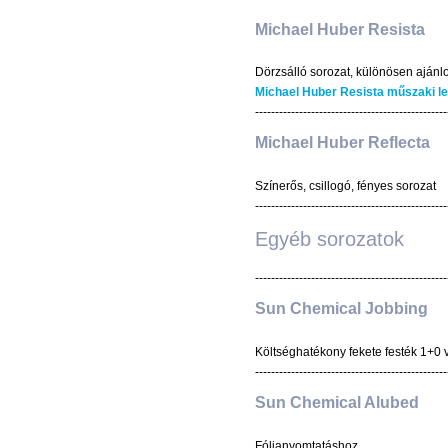
Michael Huber Resista
Dörzsálló sorozat, különösen ajánlo
Michael Huber Resista műszaki le
------------------------------------------------
Michael Huber Reflecta
Színerős, csillogó, fényes sorozat
------------------------------------------------
Egyéb sorozatok
------------------------------------------------
Sun Chemical Jobbing
Költséghatékony fekete festék 1+0
------------------------------------------------
Sun Chemical Alubed
Fólianyomtatáshoz