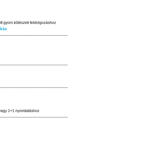
tt gyors kötészeti feldolgozáshoz
írás
------------------------------------------------------
------------------------------------------------------
------------------------------------------------------
 vagy 1+1 nyomtatáshoz
------------------------------------------------------