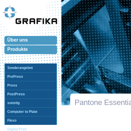
Über uns
Produkte
Sonderangebot
PrePress
Press
PostPress
Pantone Essenti
sonstig
Computer to Plate
Flexo
Digital Print