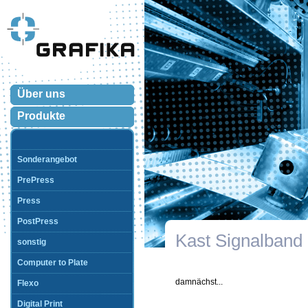
Über uns
Produkte
Sonderangebot
PrePress
Press
PostPress
Kast Signalband
sonstig
Computer to Plate
damnächst...
Flexo
Digital Print