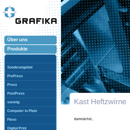
Über uns
Produkte
Sonderangebot
PrePress
Press
PostPress
Kast Heftzwirne
sonstig
Computer to Plate
damnächst...
Flexo
Digital Print