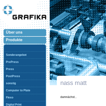
Über uns
Produkte
Sonderangebot
PrePress
Press
PostPress
nass matt
sonstig
Computer to Plate
damnächst...
Flexo
Digital Print