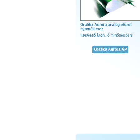
Grafika Aurora analóg ofszet
nyomólemez
K
edvező áron
, jó minőségben!
T
f
Grafika Aurora AP
r
h
f
g
g
k
j
k
A
v