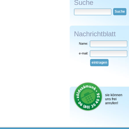
Suche
Suche
Nachrichtblatt
Name:
e-mail:
eintragen
sie können
uns frei
anrufen!