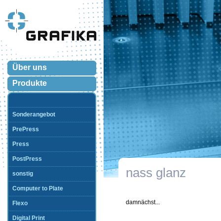
Über uns
Produkte
Sonderangebot
PrePress
Press
PostPress
nass glanz
sonstig
Computer to Plate
damnächst...
Flexo
Digital Print