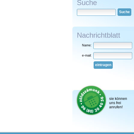
Suche
Suche
Nachrichtblatt
Name:
e-mail:
eintragen
sie können
uns frei
anrufen!