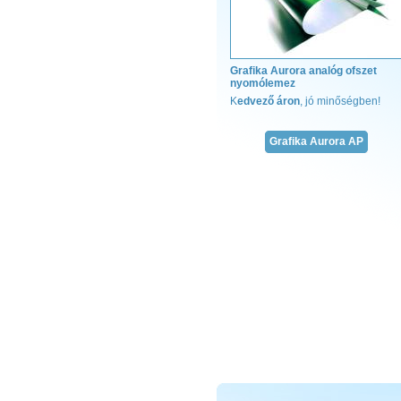
Grafika Aurora analóg ofszet
nyomólemez
Meg
K
edvező áron
, jó minőségben!
Telj
fűz
Grafika Aurora AP
rag
eny
hot-
fólia
geri
geri
kapi
jelz
krep
A kö
ver