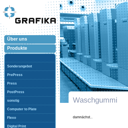
Über uns
Produkte
Sonderangebot
PrePress
Press
PostPress
Waschgummi
sonstig
Computer to Plate
damnächst...
Flexo
Digital Print